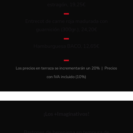
estragón, 19,25€
▬
Entrecot de carne roja madurada con
guarnición (300gr.), 24,20€
▬
Hamburguesa BACO, 12,65€
▬
Los precios en terraza se incrementarán un 20% | Precios
con IVA incluido (10%)
¡Los +Imaginativos!
Bastones de berenjena en tempura de