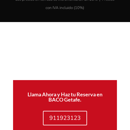
con IVA incluido (10%)
Llama Ahora y Haz tu Reserva en
BACO Getafe.
911923123