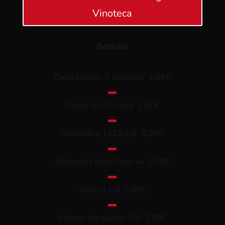
Vinoteca
Bebidas
Caña Mahou 5 estrellas 1,85€
▬
Doble de Cerveza 2,60€
▬
Alhambra 1925 1/3 3,00€
▬
Alhambra Roja Reserva 3,30€
▬
Mahou 1/3 2,90€
▬
Mahou sin gluten 1/3 3,30€