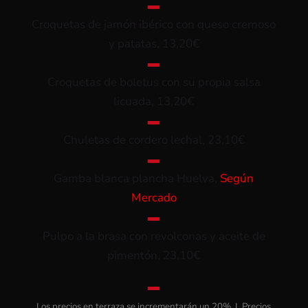
▬
Croquetas de jamón ibérico con queso cremoso
y patatas, 13,20€
▬
Croquetas de boletus con su propia salsa
licuada, 13,20€
▬
Chuletas de cordero lechal, 23,10€
▬
Gamba blanca plancha Huelva,
Según
Mercado
▬
Pulpo a la brasa con revolconas y aceite de
pimentón, 23,10€
▬
Los precios en terraza se incrementarán un 20% | Precios