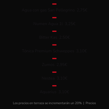
▬
Agua con gas San Pellegrino 2,75€
▬
Numen Agua 1l 3,25€
▬
Bitter Kas 2,50€
▬
Tónica Premium Schweppes 3,10€
▬
Zumos 2,95€
▬
Nestea 3,10€
▬
Aquarius 3,10€
Los precios en terraza se incrementarán un 20% | Precios