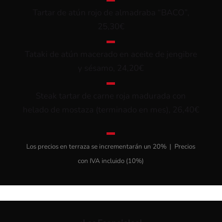
Tartar de atún rojo de almadraba “BACO”,
25,30€
▬
Tataki de atún macerado en aceite de jengibre
y sésamo, 24,20€
▬
Steak tartar de carne roja madurada con
helado de mostaza (terminado en mes), 26,40€
▬
Los precios en terraza se incrementarán un 20% | Precios
con IVA incluido (10%)