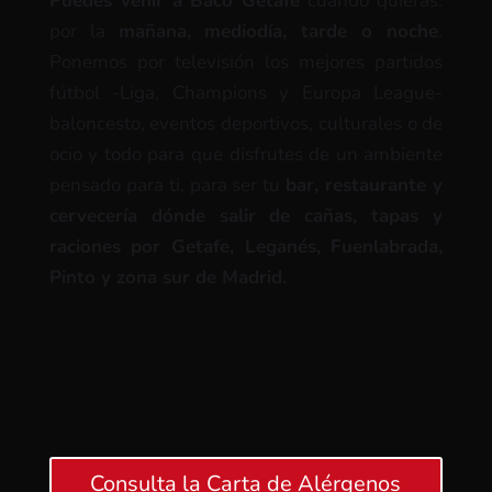
Puedes venir a Baco Getafe
cuando quieras:
por la
mañana, mediodía, tarde o noche
.
Ponemos por televisión los mejores partidos
fútbol -Liga, Champions y Europa League-
baloncesto, eventos deportivos, culturales o de
ocio y todo para que disfrutes de un ambiente
pensado para ti, para ser tu
bar, restaurante y
cervecería dónde salir de cañas, tapas y
raciones por Getafe, Leganés, Fuenlabrada,
Pinto y zona sur de Madrid.
Consulta la Carta de Alérgenos