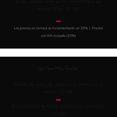
(trufa, boletus, mojo picón, mantecado y ajo
negro) 180gr, 20,00€
▬
Los precios en terraza se incrementarán un 20% | Precios
con IVA incluido (10%)
¡Lo Que Más Gusta!
Tomate de selección aliñado con ventresca de
bonito, 11,55€
▬
Ensalada tibia de frutos del mar con canónigos,
15,95€