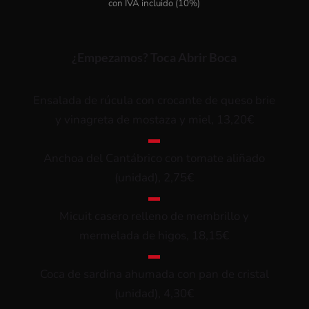
con IVA incluido (10%)
¿Empezamos? Toca Abrir Boca
Ensalada de rúcula con crocante de queso brie
y vinagreta de mostaza y miel, 13,20€
▬
Anchoa del Cantábrico con tomate aliñado
(unidad), 2,75€
▬
Micuit casero relleno de membrillo y
mermelada de higos, 18,15€
▬
Coca de sardina ahumada con pan de cristal
(unidad), 4,30€