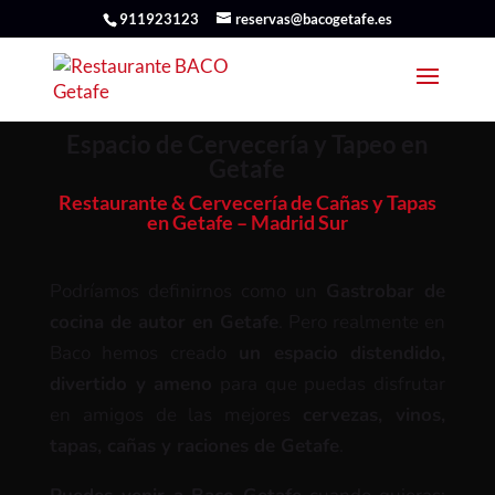
911923123
reservas@bacogetafe.es
Espacio de Cervecería y Tapeo en
Getafe
Restaurante & Cervecería de Cañas y Tapas
en Getafe – Madrid Sur
Podríamos definirnos como un
Gastrobar de
cocina de autor en Getafe
. Pero realmente en
Baco hemos creado
un espacio distendido,
divertido y ameno
para que puedas disfrutar
en amigos de las mejores
cervezas, vinos,
tapas, cañas y raciones de Getafe
.