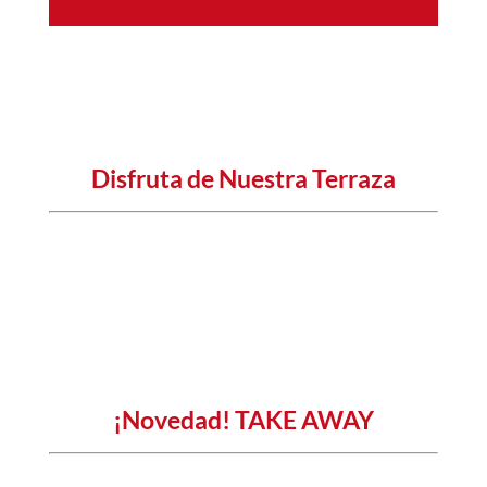
Y Además, en
Baco
Getafe
Disfruta de Nuestra Terraza
La
terraza climatizada de BACO
Getafe es un
espacio amplio y seguro para disfrutar
con
los tuyos de nuestra cocina. El lugar ideal para
desayunar, comer, cenar
y tomar unas copas.
¡Tenemos la mejor
terraza
de Getafe!
¡Novedad!
TAKE AWAY
No podíamos permitir que durante estas